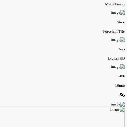
Matte Finis
رسلان
Porcelain Til
یجیتال
Digital H
16m
16m
نگ