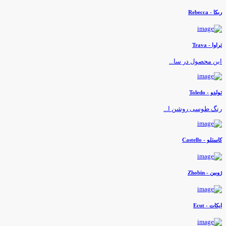
کا - Rebecca
راوا - Trava
ین محصول در سا...
ولدو - Toledo
نگ طوسی روشن ا...
استلو - Castello
وبین - Zhobin
یکات - Ecut