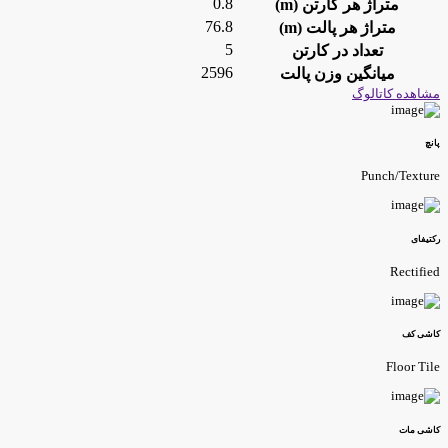
0.8
متراژ هر کارتن (m)
76.8
متراژ هر پالت (m)
5
تعداد در کارتن
2596
میانگین وزن پالت
شاهده کاتالوگ
انچ
Punch/Textur
کتیفای
Rectifie
اشی کف
Floor Til
اشی مات