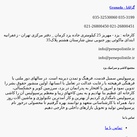
رانادا - Granada
035-3199 035-3253006
021-26800451 021-2680045
کارخانه : یزد - مهریز 25 کیلومتری جاده یزد کرمان _ دفتر مرکزی تهران - زعفرانیه
بتدای ماکوئی پور جنوبی نبش شارستان هشتم پلاک35
info@persepolistile.i
info@persepolistile.i
جتمع کاشی و سرامیک یزد
رسپولیس سمبل قدمت، فرهنگ و تمدن دیرینه است. در سالهای دور ملتی با
رهنگی فرهیخته با رعایت عدالت در تعامل با انسانها، اولین منشور حقوق بشر را
دوین نمود و امروز با افتخار به پدرانمان در یزد، سرزمین کویر و خشکسالی،
ارخانه ای عظیم بنا نهادیم و به یمن کاخهای زیبا و معظم پرسپولیس آن را کاشی
رسپولیس نامگذاری کردیم.از بهترین و کار آمدترین تکنولوژی و ماشین آلات روز
نیا، همراه با کارشناسانی متعهد و توانمند بهره گرفتیم تا محصولی درخور نام
رسپولیس تولید و تحویل بازارهای داخلی و خارجی دهیم.
ماس با ما
تماس با ما