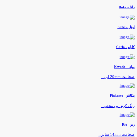
اکا - Daka
یفل - Eiffel
ارلو - Carlo
وادا - Nevada
خامت 20mm این...
یکانتو - Pinkanto
نگ کرم این محص...
یو - Rio
خامت 14mm سایز...