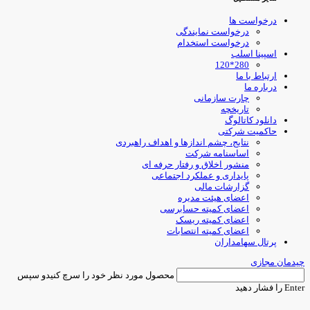
درخواست ها
درخواست نمایندگی
درخواست استخدام
اسپینا اسلب
280*120
ارتباط با ما
درباره ما
چارت سازمانی
تاریخچه
دانلود کاتالوگ
حاکمیت شرکتی
نتایج، چشم اندازها و اهداف راهبردی
اساسنامه شرکت
منشور اخلاق و رفتار حرفه ای
پایداری و عملکرد اجتماعی
گزارشات مالی
اعضای هیئت مدیره
اعضای کمیته حسابرسی
اعضای کمیته ریسک
اعضای کمیته انتصابات
پرتال سهامداران
یدمان مجازی
محصول مورد نظر خود را سرچ کنیدو سپس
Ent را فشار دهید