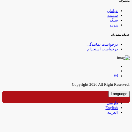
حصولات
حیاطی
سمنت
سنگ
چوب
دمات مشتریان
درخواست نمایندگی
درخواست استخدام
.Copyright 
Language
فارسی
English
العربیه