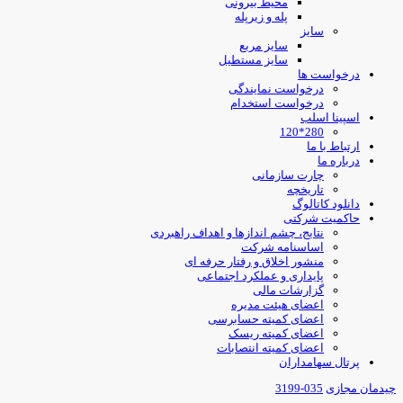
محیط بیرونی
پله و زیرپله
سایز
سایز مربع
سایز مستطیل
درخواست ها
درخواست نمایندگی
درخواست استخدام
اسپینا اسلب
280*120
ارتباط با ما
درباره ما
چارت سازمانی
تاریخچه
دانلود کاتالوگ
حاکمیت شرکتی
نتایج، چشم اندازها و اهداف راهبردی
اساسنامه شرکت
منشور اخلاق و رفتار حرفه ای
پایداری و عملکرد اجتماعی
گزارشات مالی
اعضای هیئت مدیره
اعضای کمیته حسابرسی
اعضای کمیته ریسک
اعضای کمیته انتصابات
پرتال سهامداران
یدمان مجازی
035-3199