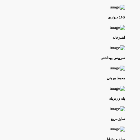
کاغذ دیواری
آشپزخانه
سرویس بهداشتی
محیط بیرونی
پله و زیرپله
سایز مربع
سایز مستطیل