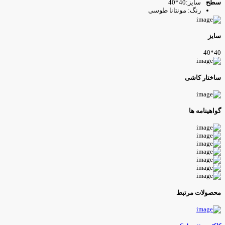
سایز:40*40
طح
رنگ: مونتانا طوسی
ایز
40*4
اختار کاشی
واهینامه ها
حصولات مرتبط