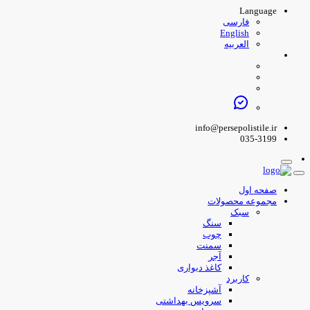
Language
فارسی
English
العربیه
info@persepolistile.ir
035-3199
صفحه اول
مجموعه محصولات
سبک
سنگ
چوب
سمنت
آجر
کاغذ دیواری
کاربرد
آشپزخانه
سرویس بهداشتی