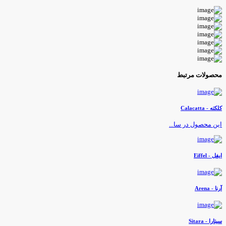
حصولات مرتبط
لکته - Calacatta
ین محصول در سا...
یفل - Eiffel
رنا - Arena
یتارا - Sitara