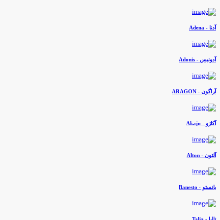
دنا - Adena
دونیس - Adonis
راگون - ARAGON
کاژو - Akajo
لتون - Alton
انستو - Banesto
لیا - Talia