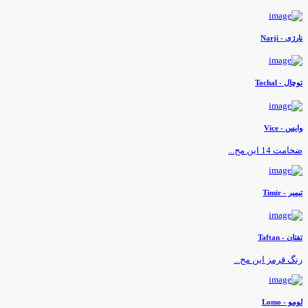
ارژی - Narji
وچال - Tochal
ایس - Vice
خامت 14 این مح...
یمیر - Timir
فتان - Taftan
نگ قرمز این مح...
ومو - Lomo