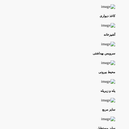
کاغذ دیواری
آشپزخانه
سرویس بهداشتی
محیط بیرونی
پله و زیرپله
سایز مربع
سایز مستطیل