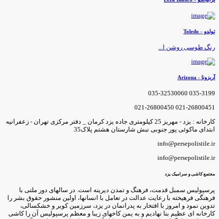
ولدو - Toledo
نگ طوسی روشن ا...
ریزونا - Arizona
035-3199 035-3253006
021-26800451 021-2680045
کارخانه : یزد - مهریز 25 کیلومتری جاده یزد کرمان _ دفتر مرکزی تهران - زعفرانیه
بتدای ماکوئی پور جنوبی نبش شارستان هشتم پلاک35
info@persepolistile.i
info@persepolistile.i
جتمع کاشی و سرامیک یزد
رسپولیس سمبل قدمت، فرهنگ و تمدن دیرینه است. در سالهای دور ملتی با
رهنگی فرهیخته با رعایت عدالت در تعامل با انسانها، اولین منشور حقوق بشر را
دوین نمود و امروز با افتخار به پدرانمان در یزد، سرزمین کویر و خشکسالی،
ارخانه ای عظیم بنا نهادیم و به یمن کاخهای زیبا و معظم پرسپولیس آن را کاشی