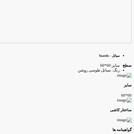
سیاتل - Seattle
سایز:60*60
طح
رنگ: سیاتل طوسی روشن
ایز
60*6
اختار کاشی
واهینامه ها