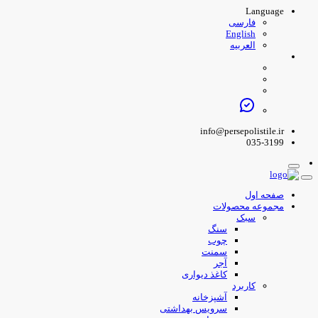
Language
فارسی
English
العربیه
info@persepolistile.ir
035-3199
صفحه اول
مجموعه محصولات
سبک
سنگ
چوب
سمنت
آجر
کاغذ دیواری
کاربرد
آشپزخانه
سرویس بهداشتی