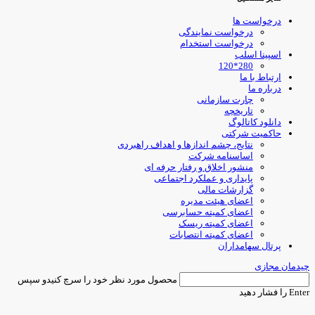
درخواست ها
درخواست نمایندگی
درخواست استخدام
اسپینا اسلب
280*120
ارتباط با ما
درباره ما
چارت سازمانی
تاریخچه
دانلود کاتالوگ
حاکمیت شرکتی
نتایج، چشم اندازها و اهداف راهبردی
اساسنامه شرکت
منشور اخلاق و رفتار حرفه ای
پایداری و عملکرد اجتماعی
گزارشات مالی
اعضای هیئت مدیره
اعضای کمیته حسابرسی
اعضای کمیته ریسک
اعضای کمیته انتصابات
پرتال سهامداران
یدمان مجازی
محصول مورد نظر خود را سرچ کنیدو سپس
Ent را فشار دهید