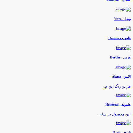
یترا - Vitra
امون - Hamun
ربین - Herbin
لامو - Alamo
ر دو رنگ این م...
لموند - Helmond
ین محصول در سا...
ارژی - Narji