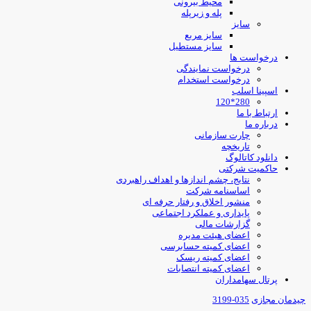
محیط بیرونی
پله و زیرپله
سایز
سایز مربع
سایز مستطیل
درخواست ها
درخواست نمایندگی
درخواست استخدام
اسپینا اسلب
280*120
ارتباط با ما
درباره ما
چارت سازمانی
تاریخچه
دانلود کاتالوگ
حاکمیت شرکتی
نتایج، چشم اندازها و اهداف راهبردی
اساسنامه شرکت
منشور اخلاق و رفتار حرفه ای
پایداری و عملکرد اجتماعی
گزارشات مالی
اعضای هیئت مدیره
اعضای کمیته حسابرسی
اعضای کمیته ریسک
اعضای کمیته انتصابات
پرتال سهامداران
یدمان مجازی
035-3199