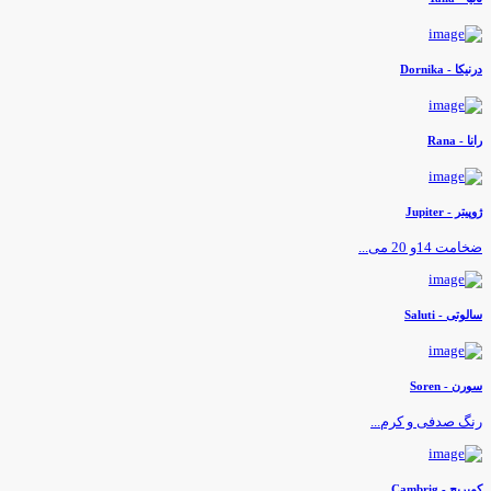
رنیکا - Dornika
انا - Rana
وپیتر - Jupiter
خامت 14و 20 می...
الوتی - Saluti
ورن - Soren
نگ صدفی و کرم...
مبريج - Cambrig