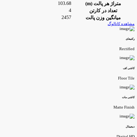
103.68
متراژ هر پالت (m)
4
تعداد در کارتن
2457
میانگین وزن پالت
شاهده کاتالوگ
کتیفای
Rectifie
اشی کف
Floor Til
اشی مات
Matte Finis
یجیتال
Digital H