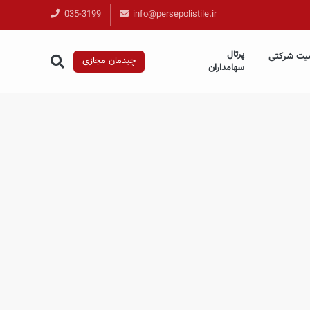
035-3199
info@persepolistile.ir
پرتال
یت شرکتی
چیدمان مجازی
سهامداران