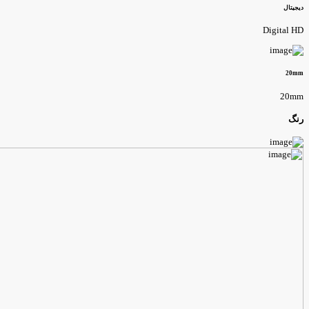
یجیتال
Digital H
20m
20m
نگ