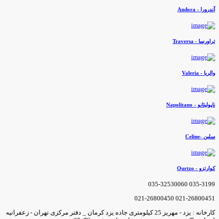
ندرورا - Andora
راورسا - Traversa
الریا - Valeria
اپولیتانو - Napolitano
لین -Celine
وارتزو - Qurtzo
035-3199 035-3253006
021-26800451 021-2680045
کارخانه : یزد - مهریز 25 کیلومتری جاده یزد کرمان _ دفتر مرکزی تهران - زعفرانیه