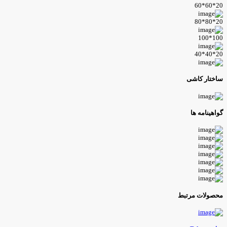
20*60*
20*80*
100*10
20*40*
اختار کاشی
واهینامه ها
حصولات مرتبط