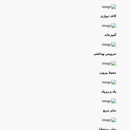
کاغذ دیواری
آشپزخانه
سرویس بهداشتی
محیط بیرونی
پله و زیرپله
سایز مربع
سایز مستطیل