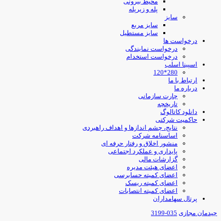
محیط بیرونی
پله و زیرپله
سایز
سایز مربع
سایز مستطیل
درخواست ها
درخواست نمایندگی
درخواست استخدام
اسپینا اسلب
280*120
ارتباط با ما
درباره ما
چارت سازمانی
تاریخچه
دانلود کاتالوگ
حاکمیت شرکتی
نتایج، چشم اندازها و اهداف راهبردی
اساسنامه شرکت
منشور اخلاق و رفتار حرفه ای
پایداری و عملکرد اجتماعی
گزارشات مالی
اعضای هیئت مدیره
اعضای کمیته حسابرسی
اعضای کمیته ریسک
اعضای کمیته انتصابات
پرتال سهامداران
یدمان مجازی
035-3199