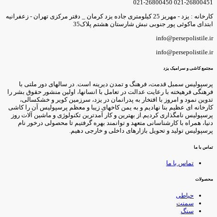
021-26800451 021-2680045
کارخانه : یزد - مهریز 25 کیلومتری جاده یزد کرمان _ دفتر مرکزی تهران - زعفرانیه
بتدای ماکوئی پور جنوبی نبش شارستان هشتم پلاک35
info@persepolistile.i
info@persepolistile.i
جتمع کاشی و سرامیک یزد
رسپولیس سمبل قدمت، فرهنگ و تمدن دیرینه است. در سالهای دور ملتی با
رهنگی فرهیخته با رعایت عدالت در تعامل با انسانها، اولین منشور حقوق بشر را
دوین نمود و امروز با افتخار به پدرانمان در یزد، سرزمین کویر و خشکسالی،
ارخانه ای عظیم بنا نهادیم و به یمن کاخهای زیبا و معظم پرسپولیس آن را کاشی
رسپولیس نامگذاری کردیم.از بهترین و کار آمدترین تکنولوژی و ماشین آلات روز
نیا، همراه با کارشناسانی متعهد و توانمند بهره گرفتیم تا محصولی درخور نام
رسپولیس تولید و تحویل بازارهای داخلی و خارجی دهیم.
ماس با ما
تماس با ما
حصولات
حیاطی
سمنت
سنگ