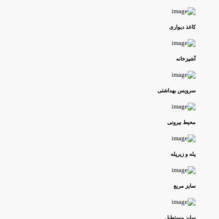
کاغذ دیواری
آشپزخانه
سرویس بهداشتی
محیط بیرونی
پله و زیرپله
سایز مربع
سایز مستطیل