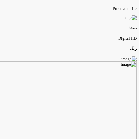
Porcelain Til
یجیتال
Digital H
نگ