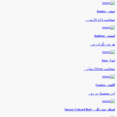
وپیتر - Jupiter
خامت 14و 20 می...
مبینت - Ambient
ر دو رنگ این م...
ورا - Jura
خامت 20mm سایز...
انتون - Canton
ین محصول در دو...
سپکتر بدنه رنگی - Specter Colored Body