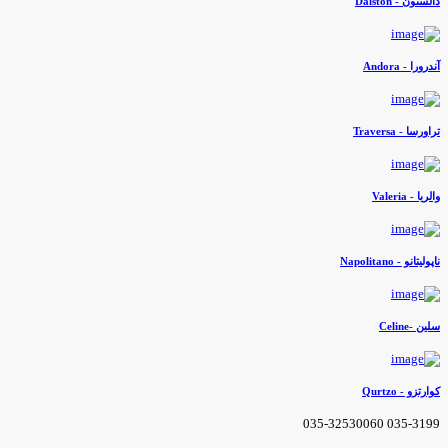
الستون - Dalston
ندرورا - Andora
راورسا - Traversa
الریا - Valeria
اپولیتانو - Napolitano
لین -Celine
وارتزو - Qurtzo
035-3199 035-3253006