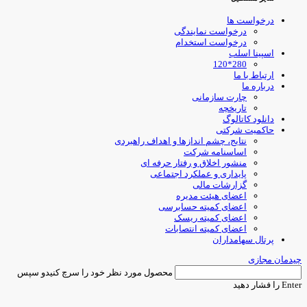
درخواست ها
درخواست نمایندگی
درخواست استخدام
اسپینا اسلب
280*120
ارتباط با ما
درباره ما
چارت سازمانی
تاریخچه
دانلود کاتالوگ
حاکمیت شرکتی
نتایج، چشم اندازها و اهداف راهبردی
اساسنامه شرکت
منشور اخلاق و رفتار حرفه ای
پایداری و عملکرد اجتماعی
گزارشات مالی
اعضای هیئت مدیره
اعضای کمیته حسابرسی
اعضای کمیته ریسک
اعضای کمیته انتصابات
پرتال سهامداران
یدمان مجازی
محصول مورد نظر خود را سرچ کنیدو سپس
Ent را فشار دهید