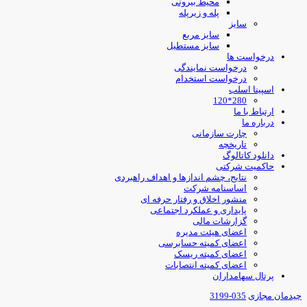
محیط بیرونی
پله و زیرپله
سایز
سایز مربع
سایز مستطیل
درخواست ها
درخواست نمایندگی
درخواست استخدام
اسپینا اسلب
280*120
ارتباط با ما
درباره ما
چارت سازمانی
تاریخچه
دانلود کاتالوگ
حاکمیت شرکتی
نتایج، چشم اندازها و اهداف راهبردی
اساسنامه شرکت
منشور اخلاق و رفتار حرفه ای
پایداری و عملکرد اجتماعی
گزارشات مالی
اعضای هیئت مدیره
اعضای کمیته حسابرسی
اعضای کمیته ریسک
اعضای کمیته انتصابات
پرتال سهامداران
یدمان مجازی
035-3199