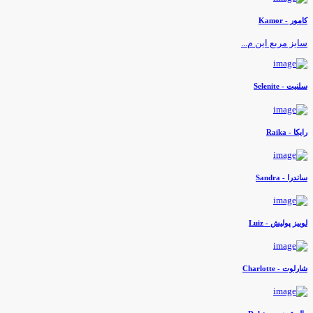
امور - Kamor
ایز مربع این م...
لنیت - Selenite
ایکا - Raika
اندرا - Sandra
وییز پولیش - Luiz
ارلوت - Charlotte