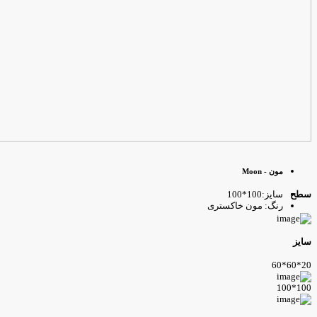
مون - Moon
سایز:100*100
طح
رنگ: مون خاکستری
ایز
20*60*
100*10