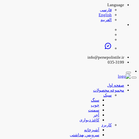
Language
فارسی
English
العربیه
info@persepolistile.ir
035-3199
صفحه اول
مجموعه محصولات
سبک
سنگ
چوب
سمنت
آجر
کاغذ دیواری
کاربرد
آشپزخانه
سرویس بهداشتی