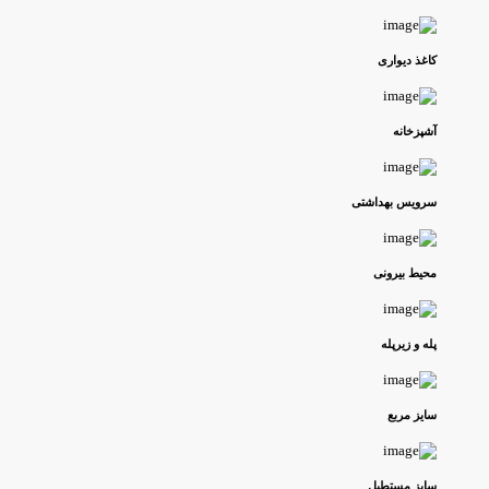
کاغذ دیواری
آشپزخانه
سرویس بهداشتی
محیط بیرونی
پله و زیرپله
سایز مربع
سایز مستطیل