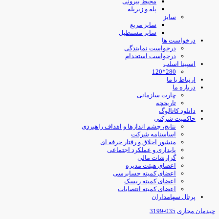
محیط بیرونی
پله و زیرپله
سایز
سایز مربع
سایز مستطیل
درخواست ها
درخواست نمایندگی
درخواست استخدام
اسپینا اسلب
280*120
ارتباط با ما
درباره ما
چارت سازمانی
تاریخچه
دانلود کاتالوگ
حاکمیت شرکتی
نتایج، چشم اندازها و اهداف راهبردی
اساسنامه شرکت
منشور اخلاق و رفتار حرفه ای
پایداری و عملکرد اجتماعی
گزارشات مالی
اعضای هیئت مدیره
اعضای کمیته حسابرسی
اعضای کمیته ریسک
اعضای کمیته انتصابات
پرتال سهامداران
یدمان مجازی
035-3199