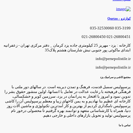
وارتزو - Qurtzo
035-3199 035-3253006
021-26800451 021-2680045
کارخانه : یزد - مهریز 25 کیلومتری جاده یزد کرمان _ دفتر مرکزی تهران - زعفرانیه
بتدای ماکوئی پور جنوبی نبش شارستان هشتم پلاک35
info@persepolistile.i
info@persepolistile.i
جتمع کاشی و سرامیک یزد
رسپولیس سمبل قدمت، فرهنگ و تمدن دیرینه است. در سالهای دور ملتی با
رهنگی فرهیخته با رعایت عدالت در تعامل با انسانها، اولین منشور حقوق بشر را
دوین نمود و امروز با افتخار به پدرانمان در یزد، سرزمین کویر و خشکسالی،
ارخانه ای عظیم بنا نهادیم و به یمن کاخهای زیبا و معظم پرسپولیس آن را کاشی
رسپولیس نامگذاری کردیم.از بهترین و کار آمدترین تکنولوژی و ماشین آلات روز
نیا، همراه با کارشناسانی متعهد و توانمند بهره گرفتیم تا محصولی درخور نام
رسپولیس تولید و تحویل بازارهای داخلی و خارجی دهیم.
ماس با ما