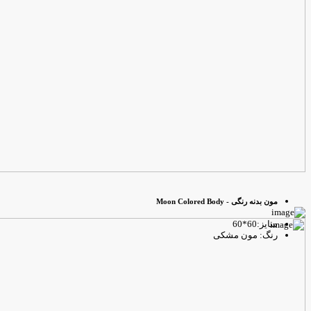
مون بدنه رنگی - Moon Colored Body
سایز:60*60
رنگ: مون مشکی