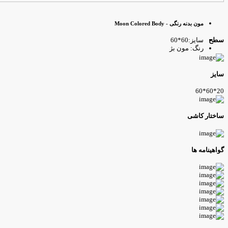
مون بدنه رنگی - Moon Colored Body
سایز:60*60
طح
رنگ: مون بژ
ایز
20*60*
اختار کاشی
واهینامه ها