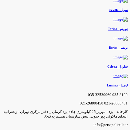
ویا - Sevilla
ورینو - Torino
ریسا - Berisa
لورا - Celora
ومینا - Lumina
035-3199 035-3253006
021-26800451 021-2680045
کارخانه : یزد - مهریز 25 کیلومتری جاده یزد کرمان _ دفتر مرکزی تهران - زعفرانیه
بتدای ماکوئی پور جنوبی نبش شارستان هشتم پلاک35
info@persepolistile.i