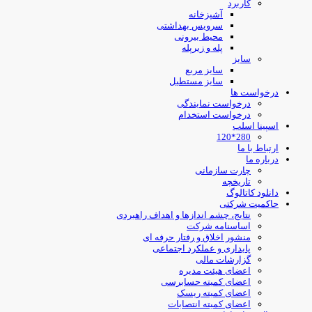
کاربرد
آشپزخانه
سرویس بهداشتی
محیط بیرونی
پله و زیرپله
سایز
سایز مربع
سایز مستطیل
درخواست ها
درخواست نمایندگی
درخواست استخدام
اسپینا اسلب
280*120
ارتباط با ما
درباره ما
چارت سازمانی
تاریخچه
دانلود کاتالوگ
حاکمیت شرکتی
نتایج، چشم اندازها و اهداف راهبردی
اساسنامه شرکت
منشور اخلاق و رفتار حرفه ای
پایداری و عملکرد اجتماعی
گزارشات مالی
اعضای هیئت مدیره
اعضای کمیته حسابرسی
اعضای کمیته ریسک
اعضای کمیته انتصابات