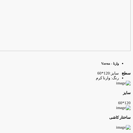
وارنا - Varna
سایز:120*60
طح
رنگ: وارنا کرم
ایز
120*6
اختار کاشی