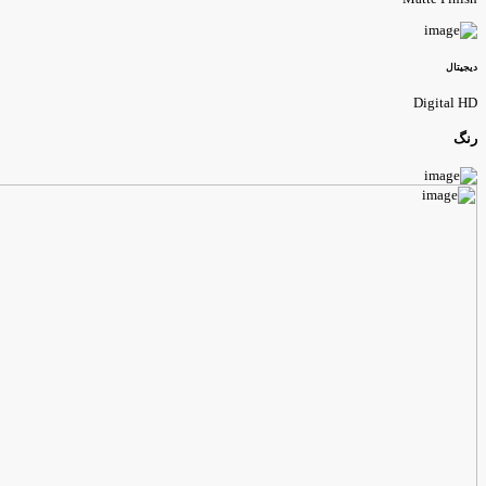
یجیتال
Digital H
نگ