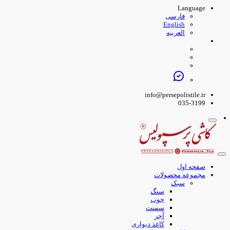
Language
فارسی
English
العربیه
info@persepolistile.ir
035-3199
صفحه اول
مجموعه محصولات
سبک
سنگ
چوب
سمنت
آجر
کاغذ دیواری