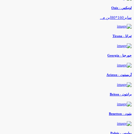
ونیکس - Onix
یز160*80این م...
یرانا - Tirana
ورجیا - Georgia
ریستون - Ariston
رایتون - Briton
نتون - Benetton
ولپیس - Pulpis