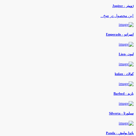
وپیتر - Jupiter
ین محصول در ضخ...
مپرادو - Emperado
یون -Lion
ولان - kulan
اربد - Barbod
یلورتا - Silverta
اندا پولیش - Panda