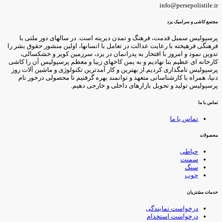
info@persepolistile.i
جتمع کاشی و سرامیک یزد
رسپولیس سمبل قدمت، فرهنگ و تمدن دیرینه است. در سالهای دور ملتی با
رهنگی فرهیخته با رعایت عدالت در تعامل با انسانها، اولین منشور حقوق بشر را
دوین نمود و امروز با افتخار به پدرانمان در یزد، سرزمین کویر و خشکسالی،
ارخانه ای عظیم بنا نهادیم و به یمن کاخهای زیبا و معظم پرسپولیس آن را کاشی
رسپولیس نامگذاری کردیم.از بهترین و کار آمدترین تکنولوژی و ماشین آلات روز
نیا، همراه با کارشناسانی متعهد و توانمند بهره گرفتیم تا محصولی درخور نام
رسپولیس تولید و تحویل بازارهای داخلی و خارجی دهیم.
ماس با ما
تماس با ما
حصولات
حیاطی
سمنت
سنگ
چوب
دمات مشتریان
درخواست نمایندگی
درخواست استخدام