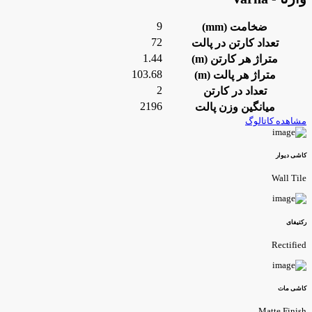
9
ضخامت (mm)
72
تعداد کارتن در پالت
1.44
متراژ هر کارتن (m)
103.68
متراژ هر پالت (m)
2
تعداد در کارتن
2196
میانگین وزن پالت
شاهده کاتالوگ
اشی دیوار
Wall Til
کتیفای
Rectifie
اشی مات
Matte Finis