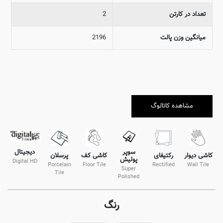
تعداد در کارتن
2
میانگین وزن پالت
2196
مشاهده کاتالوگ
دیجیتال
سوپر
کاشی دیوار
رکتیفای
کاشی کف
پرسلان
پولیش
Digital HD
Porcelain
Floor Tile
Rectified
Wall Tile
Super
Tile
Polished
رنگ