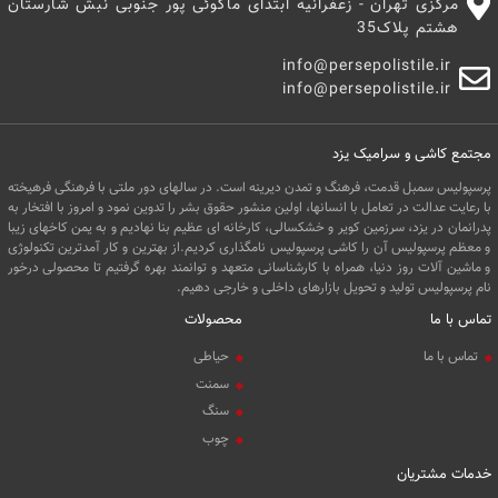
مرکزی تهران - زعفرانیه ابتدای ماکوئی پور جنوبی نبش شارستان
هشتم پلاک35
info@persepolistile.ir
info@persepolistile.ir
مجتمع کاشی و سرامیک یزد
پرسپولیس سمبل قدمت، فرهنگ و تمدن دیرینه است. در سالهای دور ملتی با فرهنگی فرهیخته
با رعایت عدالت در تعامل با انسانها، اولین منشور حقوق بشر را تدوین نمود و امروز با افتخار به
پدرانمان در یزد، سرزمین کویر و خشکسالی، کارخانه ای عظیم بنا نهادیم و به یمن کاخهای زیبا
و معظم پرسپولیس آن را کاشی پرسپولیس نامگذاری کردیم.از بهترین و کار آمدترین تکنولوژی
و ماشین آلات روز دنیا، همراه با کارشناسانی متعهد و توانمند بهره گرفتیم تا محصولی درخور
نام پرسپولیس تولید و تحویل بازارهای داخلی و خارجی دهیم.
تماس با ما
محصولات
تماس با ما
حیاطی
سمنت
سنگ
چوب
خدمات مشتریان