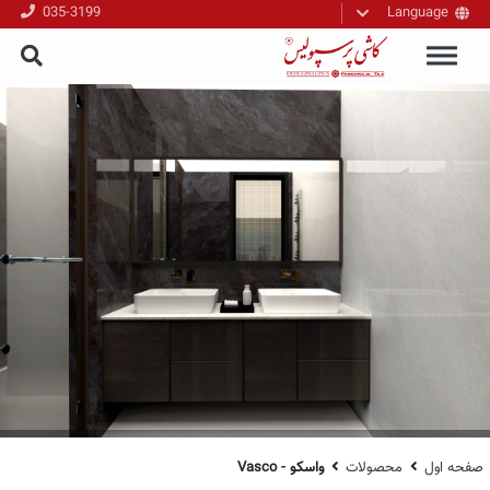
035-3199
Language
فارسی
English
العربیه
صفحه اول
محصولات
واسکو - Vasco