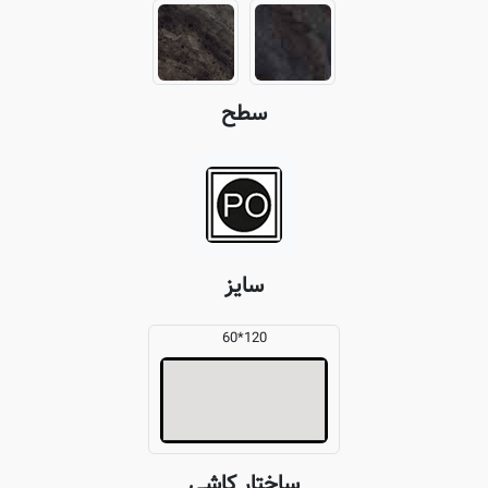
سطح
سایز
120*60
ساختار کاشی