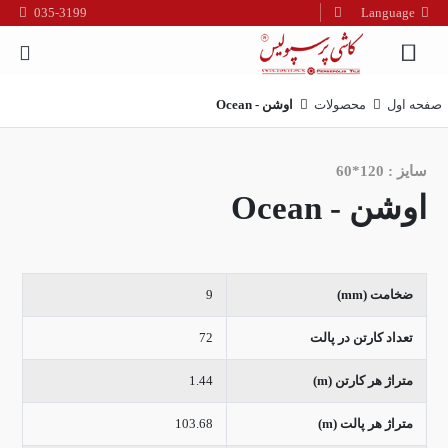
035-3199
Language
فارسی
English
صفحه اول
محصولات
اوشن - Ocean
العربیه
سایز : 120*60
اوشن - Ocean
ضخامت (mm)
9
تعداد کارتن در پالت
72
متراژ هر کارتن (m)
1.44
متراژ هر پالت (m)
103.68