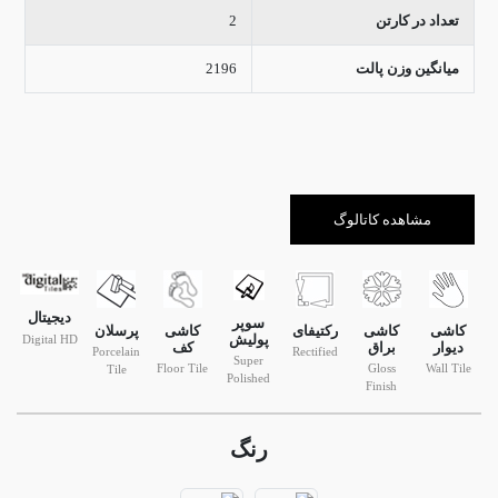
تعداد در کارتن
2
میانگین وزن پالت
2196
مشاهده کاتالوگ
دیجیتال
سوپر
کاشی
کاشی
رکتیفای
کاشی
پرسلان
پولیش
Digital HD
دیوار
براق
کف
Porcelain
Rectified
Super
Floor Tile
Gloss
Wall Tile
Tile
Polished
Finish
رنگ