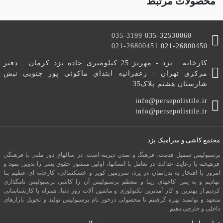
محصولات مرتبط
035-3199 035-32530060
021-26800451 021-26800450
کارخانه : یزد - مهریز 25 کیلومتری جاده یزد کرمان _ دفتر
مرکزی تهران - زعفرانیه ابتدای ماکوئی پور جنوبی نبش
شارستان هشتم پلاک35
info@persepolistile.ir
info@persepolistile.ir
مجتمع کاشی و سرامیک یزد
پرسپولیس سمبل قدمت، فرهنگ و تمدن دیرینه است. در سالهای دور ملتی با فرهنگی
فرهیخته با رعایت عدالت در تعامل با انسانها، اولین منشور حقوق بشر را تدوین نمود و
امروز با افتخار به پدرانمان در یزد، سرزمین کویر و خشکسالی، کارخانه ای عظیم بنا
نهادیم و به یمن کاخهای زیبا و معظم پرسپولیس آن را کاشی پرسپولیس نامگذاری
کردیم.از بهترین و کار آمدترین تکنولوژی و ماشین آلات روز دنیا، همراه با کارشناسانی
متعهد و توانمند بهره گرفتیم تا محصولی درخور نام پرسپولیس تولید و تحویل بازارهای
داخلی و خارجی دهیم.