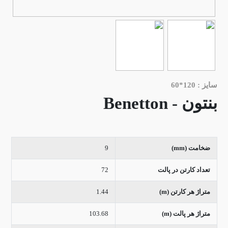
سایز : 120*60
بنتون - Benetton
ضخامت (mm)
9
تعداد کارتن در پالت
72
متراژ هر کارتن (m)
1.44
متراژ هر پالت (m)
103.68