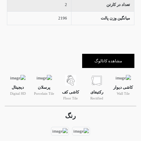
تعداد در کارتن
2
میانگین وزن پالت
2196
مشاهده کاتالوگ
کاشی دیوار
پرسلان
دیجیتال
رکتیفای
کاشی کف
Digital HD
Porcelain Tile
Wall Tile
Floor Tile
Rectified
رنگ