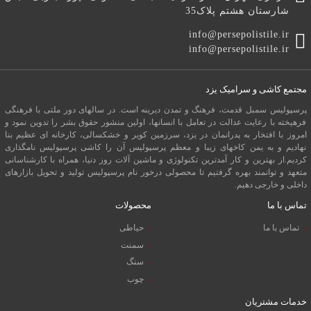
شارستان هشتم پلاک35
info@persepolistile.ir
info@persepolistile.ir
مجتمع کاشی و سرامیک یزد
پرسپولیس سمبل قدمت، فرهنگ و تمدن دیرینه است. در سالهای دور ملتی با فرهنگی
فرهیخته با رعایت عدالت در تعامل با انسانها، اولین منشور حقوق بشر را تدوین نمود و
امروز با افتخار به پدرانمان در یزد، سرزمین کویر و خشکسالی، کارخانه ای عظیم بنا
نهادیم و به یمن کاخهای زیبا و معظم پرسپولیس آن را کاشی پرسپولیس نامگذاری
کردیم.از بهترین و کار آمدترین تکنولوژی و ماشین آلات روز دنیا، همراه با کارشناسانی
متعهد و توانمند بهره گرفتیم تا محصولی درخور نام پرسپولیس تولید و تحویل بازارهای
داخلی و خارجی دهیم.
تماس با ما
محصولات
تماس با ما
حیاطی
سمنت
سنگ
چوب
خدمات مشتریان