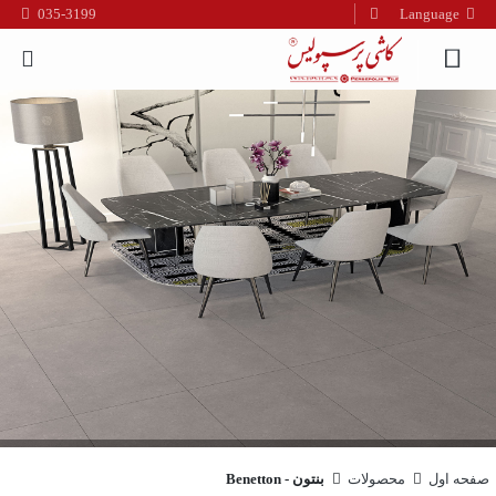
035-3199
Language
فارسی
English
العربیه
صفحه اول
محصولات
بنتون - Benetton