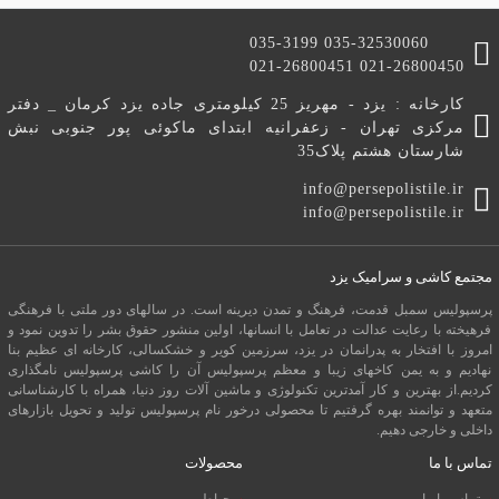
035-3199 035-32530060
021-26800451 021-26800450
کارخانه : یزد - مهریز 25 کیلومتری جاده یزد کرمان _ دفتر
مرکزی تهران - زعفرانیه ابتدای ماکوئی پور جنوبی نبش
شارستان هشتم پلاک35
info@persepolistile.ir
info@persepolistile.ir
مجتمع کاشی و سرامیک یزد
پرسپولیس سمبل قدمت، فرهنگ و تمدن دیرینه است. در سالهای دور ملتی با فرهنگی
فرهیخته با رعایت عدالت در تعامل با انسانها، اولین منشور حقوق بشر را تدوین نمود و
امروز با افتخار به پدرانمان در یزد، سرزمین کویر و خشکسالی، کارخانه ای عظیم بنا
نهادیم و به یمن کاخهای زیبا و معظم پرسپولیس آن را کاشی پرسپولیس نامگذاری
کردیم.از بهترین و کار آمدترین تکنولوژی و ماشین آلات روز دنیا، همراه با کارشناسانی
متعهد و توانمند بهره گرفتیم تا محصولی درخور نام پرسپولیس تولید و تحویل بازارهای
داخلی و خارجی دهیم.
تماس با ما
محصولات
تماس با ما
حیاطی