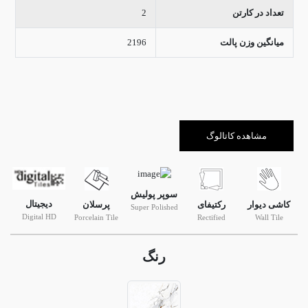
تعداد در کارتن
2
میانگین وزن پالت
2196
مشاهده کاتالوگ
سوپر پولیش
دیجیتال
کاشی دیوار
رکتیفای
پرسلان
Super Polished
Digital HD
Porcelain Tile
Rectified
Wall Tile
رنگ