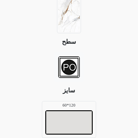
سطح
سایز
120*60