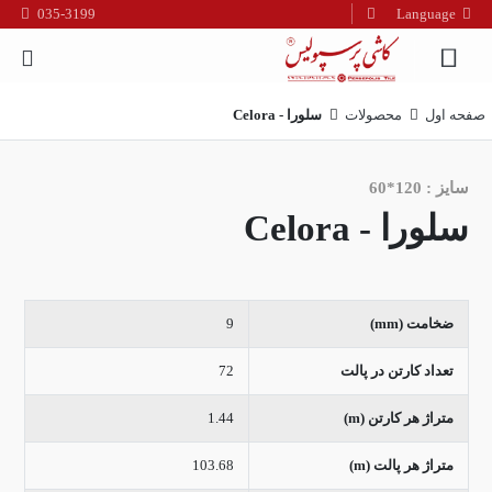
035-3199
Language
فارسی
English
صفحه اول
محصولات
سلورا - Celora
العربیه
سایز : 120*60
سلورا - Celora
ضخامت (mm)
9
تعداد کارتن در پالت
72
متراژ هر کارتن (m)
1.44
متراژ هر پالت (m)
103.68